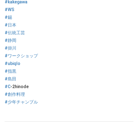
#kakegawa
#WS
#錫
#日本
#伝統工芸
#静岡
#掛川
#ワークショップ
#ubiqlo
#指黒
#島田
#C
-2hinode
#創作料理
#少年チャンプル